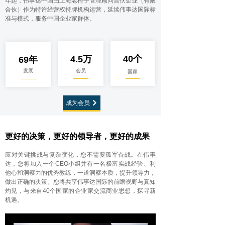
年起，伟事达中国由上海老椅子管理顾问合伙企业（有限
合伙）作为特许经营权持牌机构运营，延续伟事达国际标
准与模式，服务中国企业家群体。
40个
4.5万
69年
发展
会员
国家
成为会员
낑
更好的决策，更好的领导者，更好的成果
应对关键挑战与复杂变化，您不需要孤军奋战。在伟事
达，您将加入一个CEO小组并有一名极富实战经验、利
他心和洞察力的优秀教练，一道洞察本质，提升领导力，
做出正确的决策。您将共享伟事达国际的前瞻视野与真知
灼见，与来自40个国家的企业家交流商业思想，探寻新
机遇。