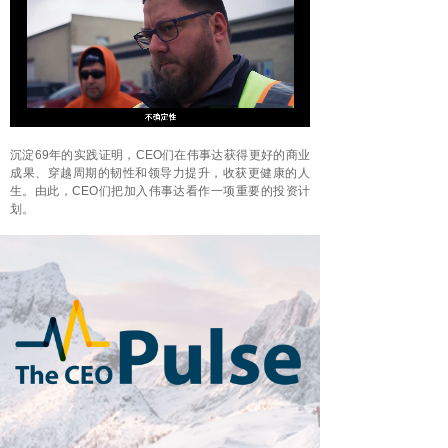
Loaded
:
Progress
:
Mute
0%
0%
沉淀69年的实践证明，CEO们在伟事达获得更好的商业
成果、穿越周期的韧性和领导力提升，收获更健康的人
生。由此，CEO们把加入伟事达看作一项重要的投资计
划。