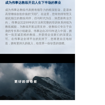
成为伟事达教练开启人生下半场的事业
成为伟事达教练代表拥有领导力的精深造诣，是退休
高管继续创造价值的“天职”。在这里，您有热情智慧又
彼此独立的教练同伴，仍与时代为伍，洞悉新商业方
向 。伟事达沉淀69年的方法和完整的培训体系持续为
教练赋能，为教练开展运营支持，使教练们专注于自
身的专长和小组建
设。
伟事达自2010年进入中国，拥
有一批至诚至精的教练，并获得企业家们的深度认
可。在
伟事达全球平台的支持下，您将更自主地创
造，拥有更持久的收入，给世
界一份珍贵的馈赠。