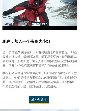
Loaded
:
Progress
:
Mute
0%
0%
现在，加入一个伟事达小组
当一群非竞争关系的CEO同伴关起门来坦诚交流，那些
最难为外人道、最难以决择、最不易觉察的关键问题得以
展开探讨。久而久之，每个人都获得实战验证过的深刻洞
察，以及在任何经济环境下都行之有效的战略框架。
教练们来自卓越企业退休高管，既经历商业实战又富有教
练能力。他们是领导力攀登之旅的重要陪伴者。他们会带
着一张小组拼图，热情而又严苛地筛选组员，直到构建一
个坚实互信的小组，应对挑战，共谋成长。
成为会员
낑